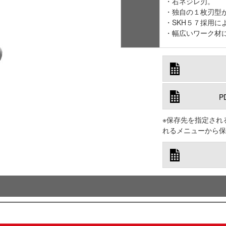
・右ネジレ刃。
・独自の１枚刃型
・SKH５７採用に
・幅広いワーク材
P
※保存先を指定され
れるメニューから