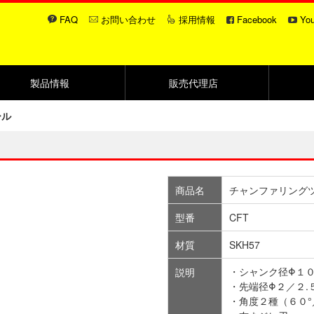
FAQ
お問い合わせ
採用情報
Facebook
Yo
製品情報
販売代理店
ール
商品名
チャンファリング
型番
CFT
材質
SKH57
・シャンク径Φ１
説明
・先端径Φ２／２.
・角度２種（６０°