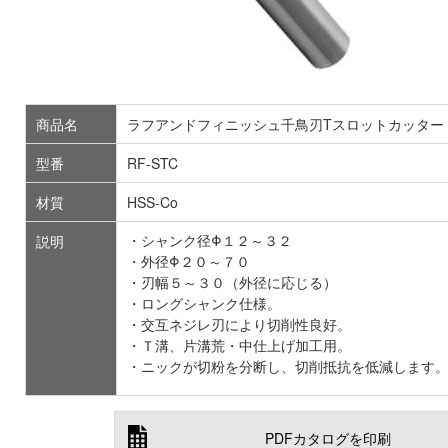
商品名
ラフアンドフィニッシュ千鳥刃Tスロットカッター
型番
RF-STC
材質
HSS-Co
・シャンク径Φ１２～３２
説明
・外径Φ２０～７０
・刃幅５～３０（外径に応じる）
・ロングシャンク仕様。
・交互ネジレ刃により切削性良好。
・Ｔ溝、片溝荒・中仕上げ加工用。
・ニックが切粉を分断し、切削抵抗を低減します
PDFカタログを印刷