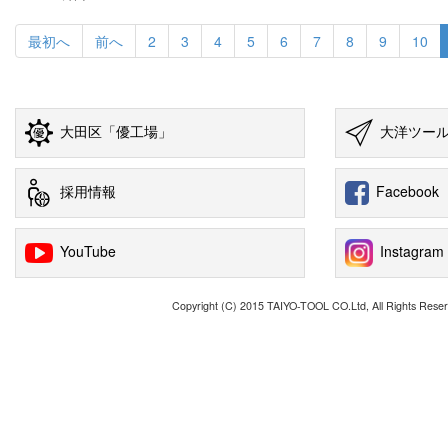
最初へ
前へ
2
3
4
5
6
7
8
9
10
大田区「優工場」
大洋ツー
採用情報
Facebook
YouTube
Instagram
Copyright (C) 2015 TAIYO-TOOL CO.Ltd, All Rights Reser