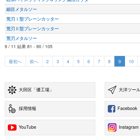
細目メタルソー
荒刃Ⅰ型プレーンカッター
荒刃Ⅱ型プレーンカッター
荒刃メタルソー
9 / 11 結果 81 - 90 / 105
最初へ
前へ
2
3
4
5
6
7
8
9
10
大田区「優工場」
大洋ツー
採用情報
Facebook
YouTube
Instagram