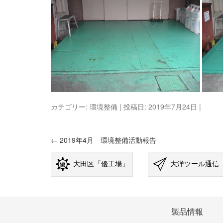
カテゴリー:
環境整備
| 投稿日:
2019年7月24日
|
←
2019年4月 環境整備活動報告
投稿ナビゲーション
大田区「優工場」
大洋ツール通信
製品情報