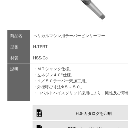
商品名
ヘリカルマシン用テーパーピンリーマー
型番
H-TPRT
材質
HSS-Co
・ＭＴシャンク仕様。
説明
・左ネジレ４０°仕様。
・１／５０テーパー穴加工用。
・外径呼び寸法Φ５～５０。
・コバルトハイスソリッド採用により、剛性及び寿
PDFカタログを印刷