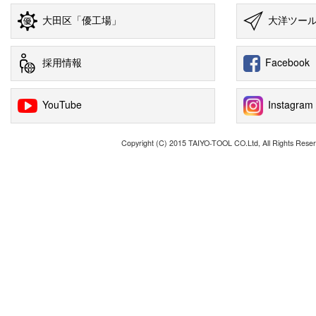
大田区「優工場」
大洋ツー
採用情報
Facebook
YouTube
Instagram
Copyright (C) 2015 TAIYO-TOOL CO.Ltd, All Rights Reser