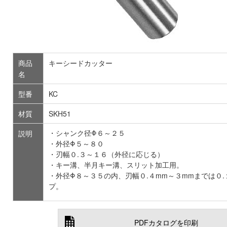
商品
キーシードカッター
名
型番
KC
材質
SKH51
・シャンク径Φ６～２５
説明
・外径Φ５～８０
・刃幅０.３～１６（外径に応じる）
・キー溝、半月キー溝、スリット加工用。
・外径Φ８～３５の内、刃幅０.４mm～３mmまでは０
プ。
PDFカタログを印刷